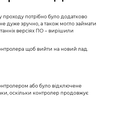
ку проходу потрібно було додатково
не дуже зручно, а також могло займати
станніх версіях ПО – вирішили
контролера щоб вийти на новий лад.
контролером або було відключене
паки, оскільки контролер продовжує