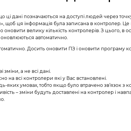
якщо ці дані позначаються на доступі людей через точ
», щоб ця інформація була записана в контролер. Це 
 оновити велику кількість контролерів. З цього, в о
ні оновлюються автоматично.
втоматично. Досить оновити ПЗ і оновити програму 
зміни, а не всі дані.
о на всі контролери які у Вас встановлені.
ь-яких умовах, тобто якщо було втрачено зв’язок з 
ивість – зміни будуть доставлені на контролер і нав
о.