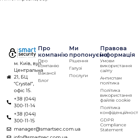
Про
Ми
Правова
компанію
пропонуємо
інформація
Про
Рішення
Умови
м. Київ, вул.
компанію
використання
Галузі
Центральна
сайту
Вакансії
Послуги
21, БЦ
Антиспам
Блог
політика
“Crystal”,
Політика
офіс 15.
використання
+38 (044)
файлів cookie
300-11-14
Політика
конфіденційност
+38 (044)
GDPR
300-11-15
Compliance
manager@smartsec.com.ua
Statement
info@smartsec.com.ua