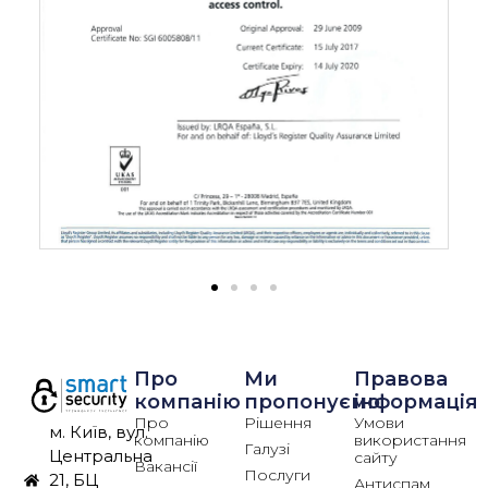
Про
Ми
Правова
компанію
пропонуємо
інформація
Про
Рішення
Умови
м. Київ, вул.
компанію
використання
Галузі
Центральна
сайту
Вакансії
Послуги
21, БЦ
Антиспам