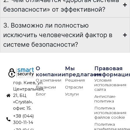
безопасности» от эффективной?
3. Возможно ли полностью
исключить человеческий фактор в
системе безопасности?
О
Мы
Правовая
компании
предлагаем
информаци
О компании
Решения
Условия
гор. Киев, ул.
использования
Вакансии
Отрасли
Центральная,
сайта
Блог
Услуги
21, БЦ
Антиспам-
политика
«Crystal»,
Политика
офис 15.
использования
+38 (044)
файлов cookie
300-11-14
Политика
конфиденциальн