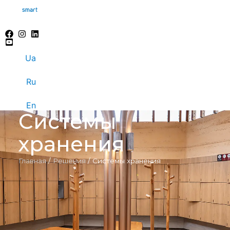
Ua
Ru
En
Системы
хранения
Главная
/
Решения
/
Системы хранения