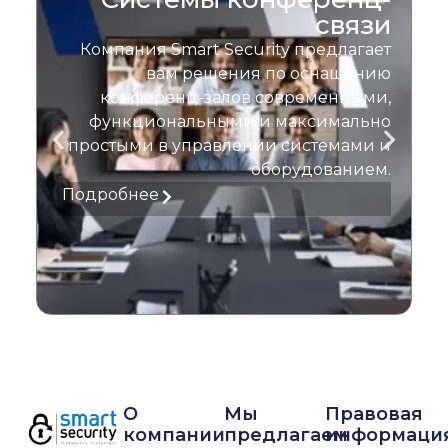
связи
Компания Smart Security предлагает
вам решения по оснащению
конференц-залов современными,
функциональными и максимально
простыми в управлении системами и
оборудованием.
Подробнее
О
Мы
Правовая
компании
предлагаем
информаци