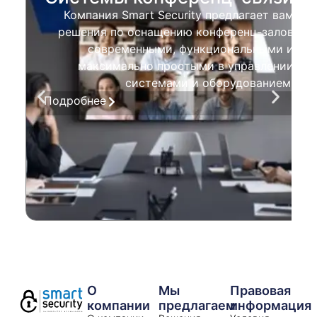
Компания Smart Security предлагает вам
решения по оснащению конференц-залов
современными, функциональными и
максимально простыми в управлении
системами и оборудованием.
Подробнее
О
Мы
Правовая
компании
предлагаем
информация