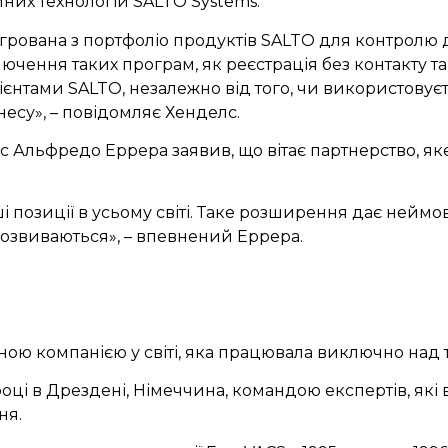
йних технологій SALTO Systems.
тегрована з портфоліо продуктів SALTO для контролю
ючення таких програм, як реєстрація без контакту та
нтами SALTO, незалежно від того, чи використовуєтьс
есу», – повідомляє Хенделс.
Альфредо Еррера заявив, що вітає партнерство, яке
і позиції в усьому світі. Таке розширення дає нейм
розвиваються», – впевнений Еррера.
ною компанією у світі, яка працювала виключно над 
році в Дрездені, Німеччина, командою експертів, як
ня.