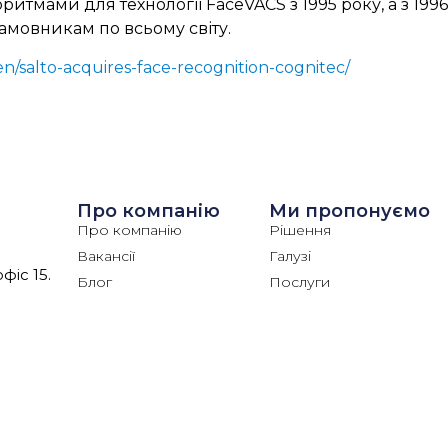
тмами для технології FaceVACS з 1995 року, а з 199
мовникам по всьому світу.
en/salto-acquires-face-recognition-cognitec/
Про компанію
Ми пропонуємо
Про компанію
Рішення
Вакансії
Галузі
офіс 15.
Блог
Послуги