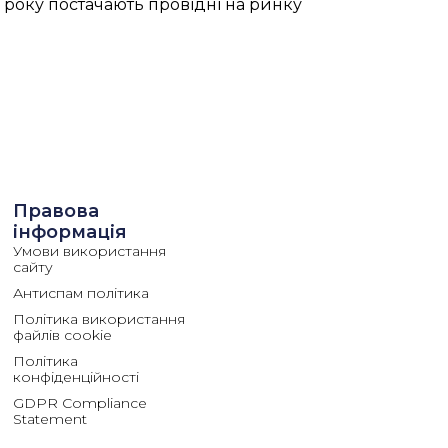
6 року постачають провідні на ринку
Правова
інформація
Умови використання
сайту
Антиспам політика
Політика використання
файлів cookie
Політика
конфіденційності
GDPR Compliance
Statement