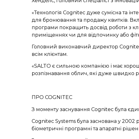
Хенделс, головний спеціаліст з інноваці
«Технологія Cognitec дуже сумісна та ін
для бронювання та продажу квитків. Вкл
програми покращить досвід роботи з кліє
приміщеннях чи для відпочинку або фітн
Головний виконавчий директор Cognitec 
всім клієнтам.
«SALTO є сильною компанією і має хорош
розпізнавання облич, які дуже швидко 
ПРО COGNITEC
З моменту заснування Cognitec була єди
Cognitec Systems була заснована у 2002 
біометричні програмні та апаратні рішен