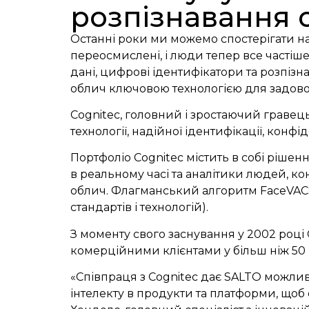
розпізнавання 
Останні роки ми можемо спостерігати над
переосмислені, і люди тепер все частіше
дані, цифрові ідентифікатори та розпізн
облич ключовою технологією для задово
Cognitec, головний і зростаючий гравець
технології, надійної ідентифікації, конфі
Портфоліо Cognitec містить в собі рішен
в реальному часі та аналітики людей, к
облич. Флагманський алгоритм FaceVACS 
стандартів і технологій).
З моменту свого заснування у 2002 роц
комерційними клієнтами у більш ніж 50 
«Співпраця з Cognitec дає SALTO можливі
інтелекту в продукти та платформи, щоб с