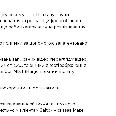
 всьому світі. Цілі галузі були
навчання та розваг. Цифрові облікові
х, що робить автоматичне розпізнавання
ію політики за допомогою запатентованої
увань записаних відео, перегляду відео
вимог ICAO та оцінки якості зображення
ності NIST (Національний інститут
авоохоронними органами та
 розпізнавання обличчя та штучного
ть усім клієнтам Salto», – сказав Марк