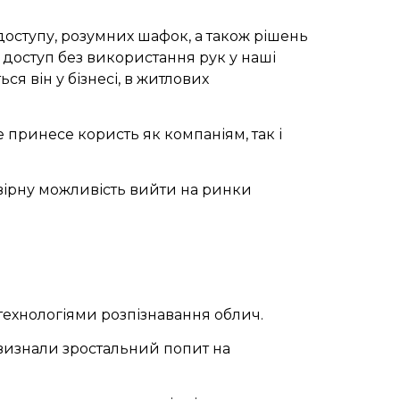
 доступу, розумних шафок, а також рішень
 доступ без використання рук у наші
я він у бізнесі, в житлових
 принесе користь як компаніям, так і
овірну можливість вийти на ринки
технологіями розпізнавання облич.
і визнали зростальний попит на