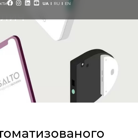
кти
UA
RU
EN
блич
втоматизованого