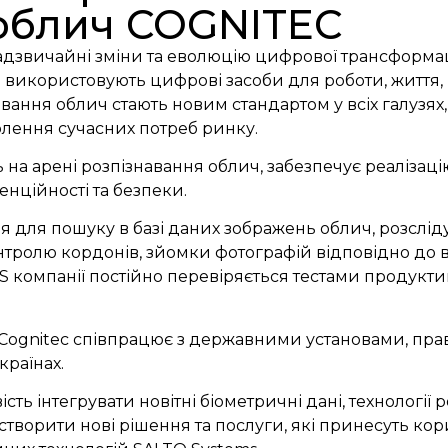
облич COGNITEC
звичайні зміни та еволюцію цифрової трансформації у
 використовують цифрові засоби для роботи, життя, 
авання облич стають новим стандартом у всіх галузя
лення сучасних потреб ринку.
 на арені розпізнавання облич, забезпечує реалізац
денційності та безпеки.
ня для пошуку в базі даних зображень облич, розслід
онтролю кордонів, зйомки фотографій відповідно до 
компанії постійно перевіряється тестами продуктив
і Cognitec співпрацює з державними установами, пр
країнах.
сть інтегрувати новітні біометричні дані, технології
творити нові рішення та послуги, які принесуть корис