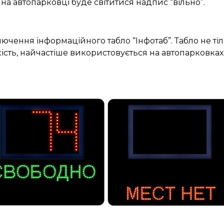
на автопарковці буде світитися надпис “вільно”.
ючення інформаційного табло “Інфотаб”. Табло не ті
ількість, найчастіше використовується на автопарковк