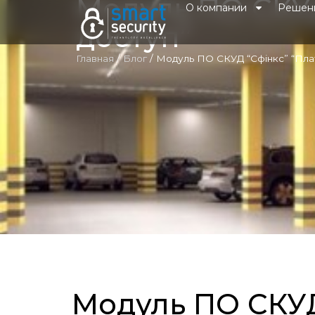
Модуль ПО СКУД
О компании
Решен
доступ”
Главная
/
Блог
/
Модуль ПО СКУД “Сфінкс” “Пла
Модуль ПО СКУД