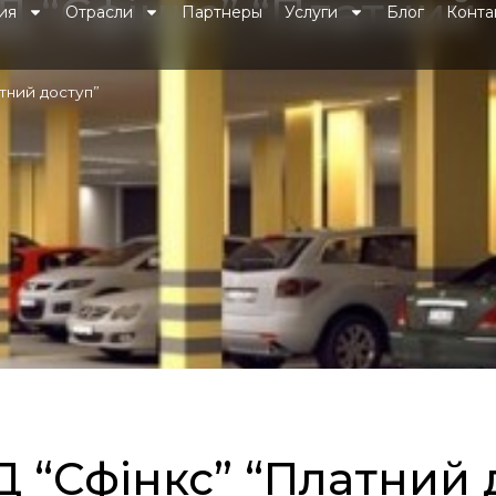
 “Сфінкс” “Платний
ия
Отрасли
Партнеры
Услуги
Блог
Конта
тний доступ”
 “Сфінкс” “Платний 