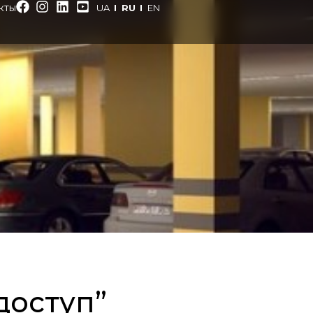
кты
UA
RU
EN
доступ”