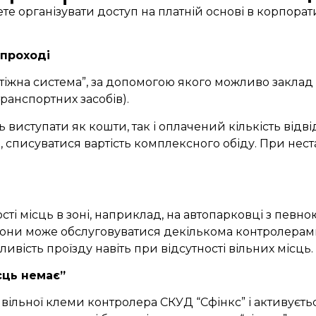
організувати доступ на платній основі в корпоратив
 проході
іжна система”, за допомогою якого можливо заклад 
транспортних засобів).
 виступати як кошти, так і оплачений кількість відві
списуватися вартість комплексного обіду. При неста
і місць в зоні, наприклад, на автопарковці з певно
они може обслуговуватися декількома контролерами
вість проїзду навіть при відсутності вільних місць.
сць немає”
вільної клеми контролера СКУД “Сфінкс” і активуєтьс