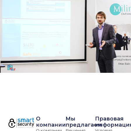
О
Мы
Правовая
компании
предлагаем
информаци
О компании
Решения
Условия